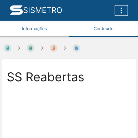
SISMETRO
Informações
Conteúdo
SS Reabertas
Entrar
em
modo
de
seleção
de
seção