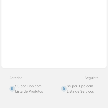
de
seleção
de
seção
Anterior
Seguinte
SS por Tipo com
SS por Tipo com
Lista de Produtos
Lista de Serviços