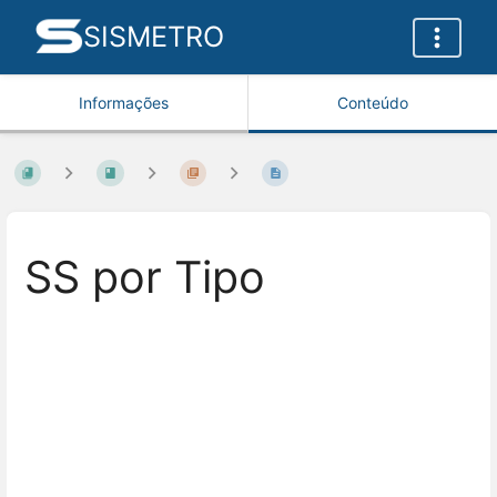
SISMETRO
Informações
Conteúdo
SS por Tipo
Entrar
em
modo
de
seleção
de
seção