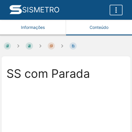
SISMETRO
Informações
Conteúdo
SS com Parada
Entrar
em
modo
de
seleção
de
seção