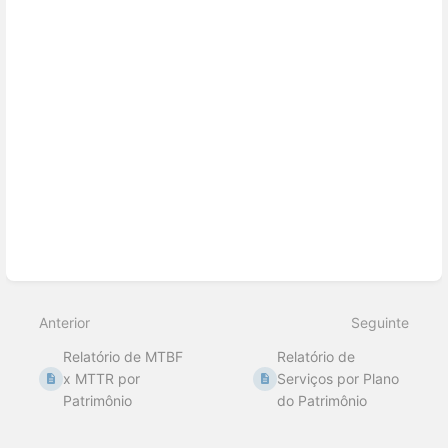
de
seleção
de
seção
Anterior
Seguinte
Relatório de MTBF
Relatório de
x MTTR por
Serviços por Plano
Patrimônio
do Patrimônio