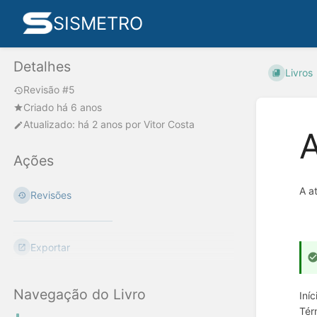
SISMETRO
Detalhes
Livros
Revisão #5
Criado há 6 anos
Atualizado:
há 2 anos
por
Vitor Costa
A
Ações
A a
Revisões
Exportar
Navegação do Livro
Iníc
Tér