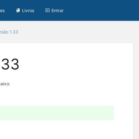
tes
Livros
Entrar
rsão 1.33
.33
aixo: